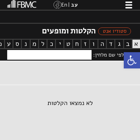
הקלטות ומופעים
סטודיו אנט
א
ב
ג
ד
ה
ו
ז
ח
ט
י
כ
ל
מ
נ
ס
ע
פ
פתח סרגל נגישות
חיפוש לפי שם מלחין:
לא נמצאו הקלטות